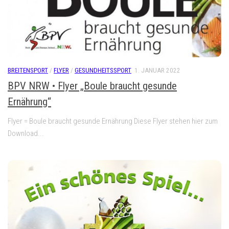
BREITENSPORT
/
FLYER
/
GESUNDHEITSSPORT
1. JANUAR 2022
BPV NRW • Flyer „Boule braucht gesunde
Ernährung“
Flyer = Boule braucht gesunde Ernährung Diese Flyer stehen hier zum
Download...