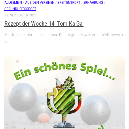
ALLGEMEIN
/
AUS DEN VEREINEN
/
BREITENSPORT
/
ERNÄHRUNG
/
GESUNDHEITSSPORT
19. SEPTEMBER 2021
Rezept der Woche 14: Tom Ka Gai
Mit Gruß aus der thailändischen Küche geht es weiter im Wettbewerb
zur...