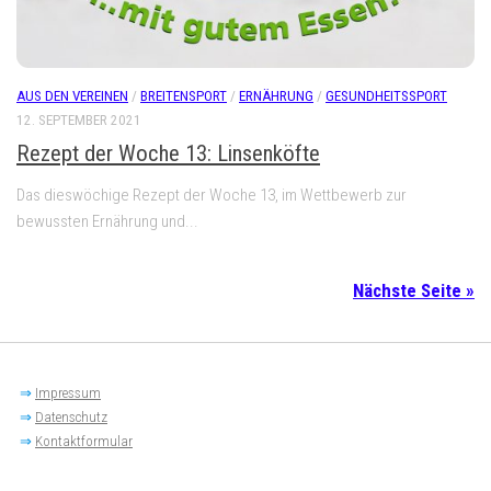
AUS DEN VEREINEN
/
BREITENSPORT
/
ERNÄHRUNG
/
GESUNDHEITSSPORT
12. SEPTEMBER 2021
Rezept der Woche 13: Linsenköfte
Das dieswöchige Rezept der Woche 13, im Wettbewerb zur
bewussten Ernährung und...
Nächste Seite »
⇒
Impressum
⇒
Datenschutz
⇒
Kontaktformular