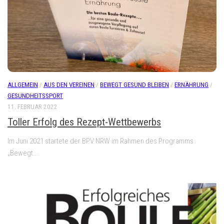
ALLGEMEIN
/
AUS DEN VEREINEN
/
BEWEGT GESUND BLEIBEN
/
ERNÄHRUNG
/
GESUNDHEITSSPORT
11. FEBRUAR 2022
Toller Erfolg des Rezept-Wettbewerbs
Im Juni 2021 startete der BPV NRW im Rahmen des Programms
„Bewegt...