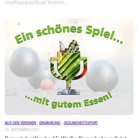
Verpflegung auf Boule-Turnieren...
AUS DEN VEREINEN
/
ERNÄHRUNG
/
GESUNDHEITSSPORT
26. SEPTEMBER 2021