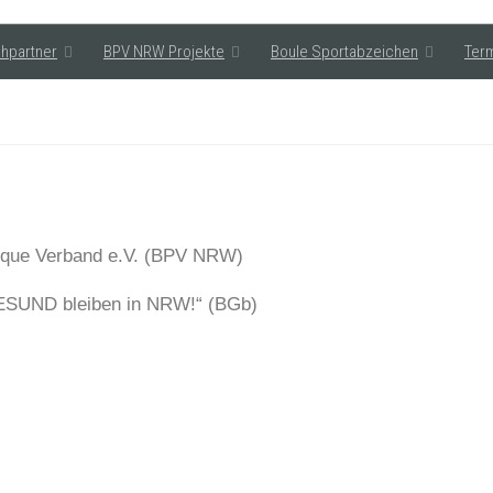
hpartner
BPV NRW Projekte
Boule Sportabzeichen
Ter
nque Verband e.V. (BPV NRW)
ESUND bleiben in NRW!“ (BGb)