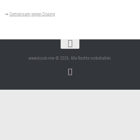
⇒
Gemeinsam gegen Doping
www.boule.nrw © 2026. Alle Rechte vorbehalten.