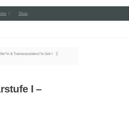
mine
Shop
fer*in & Trainerassistenz*in Sek I
stufe I –