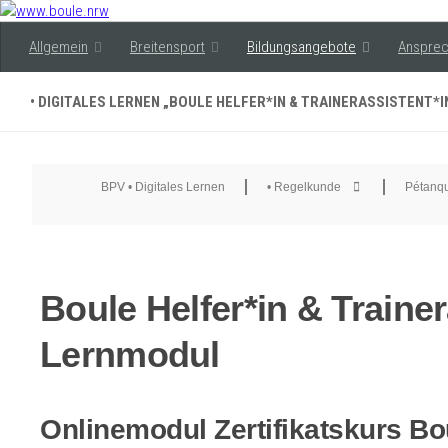
Allgemein
Breitensport
Bildungsangebote
Ansprec
• DIGITALES LERNEN „BOULE HELFER*IN & TRAINERASSISTENT*I
BPV • Digitales Lernen
• Regelkunde
Pétanqu
Boule Helfer*in & Trainer
Lernmodul
Onlinemodul Zertifikatskurs Bou