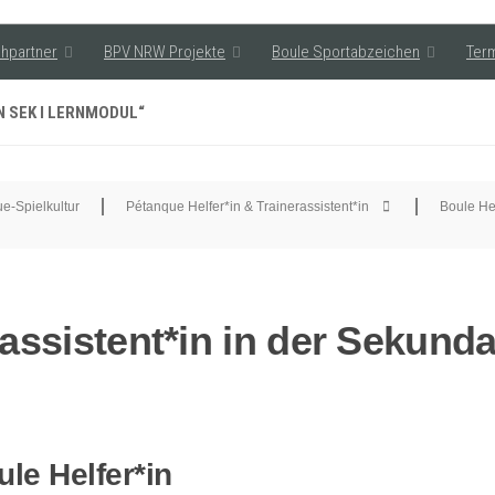
hpartner
BPV NRW Projekte
Boule Sportabzeichen
Ter
N SEK I LERNMODUL“
e-Spielkultur
Pétanque Helfer*in & Trainerassistent*in
Boule Hel
assistent*in in der Sekundar
le Helfer*in