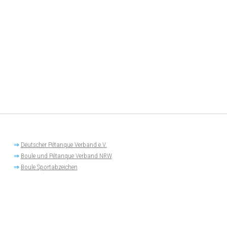
⇒
Deutscher Pétanque Verband e.V.
⇒
Boule und Pétanque Verband NRW
⇒
Boule Sportabzeichen