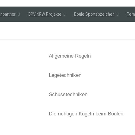
hpartner
BPV NRW Projekte
Boule Sportabzeichen
Ter
Allgemeine Regeln
Legetechniken
Schusstechniken
Die richtigen Kugeln beim Boulen.