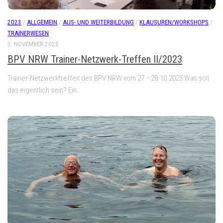
2023
/
ALLGEMEIN
/
AUS- UND WEITERBILDUNG
/
KLAUSUREN/WORKSHOPS
/
TRAINERWESEN
3. NOVEMBER 2023
BPV NRW Trainer-Netzwerk-Treffen II/2023
Trainer-Netzwerktreffen des BPV NRW vom 27.–28.10.2023 Was soll
das eigentlich sein? Ein...