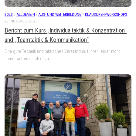
2023
/
ALLGEMEIN
/
AUS- UND WEITERBILDUNG
/
KLAUSUREN/WORKSHOPS
27. NOVEMBER 2023
Bericht zum Kurs „Individualtaktik & Konzentration“
und „Teamtaktik & Kommunikation“
Eine gute Technik und taktisches Verständnis führen leider nicht
immer automatisch dazu,...