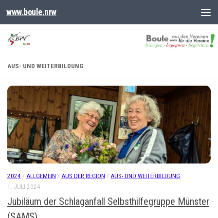
www.boule.nrw
AUS- UND WEITERBILDUNG
2024
/
ALLGEMEIN
/
AUS DER REGION
/
AUS- UND WEITERBILDUNG
1. JULI 2024
Jubiläum der Schlaganfall Selbsthilfegruppe Münster
(SAMS)