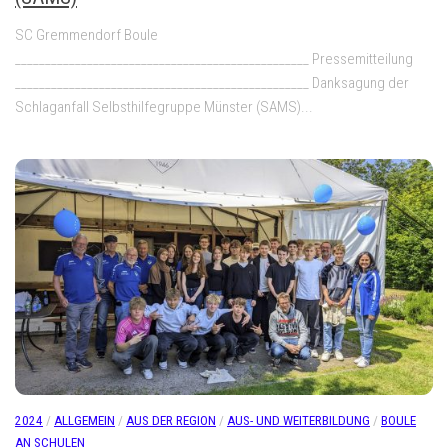
SC Gremmendorf Boule
_________________________________________________ Pressemitteilung
_________________________________________________ Danksagung der
Schlaganfall Selbsthilfegruppe Münster (SAMS)...
2024
/
ALLGEMEIN
/
AUS DER REGION
/
AUS- UND WEITERBILDUNG
/
BOULE
AN SCHULEN