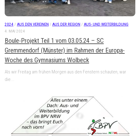
2024
/
AUS DEN VEREINEN
/
AUS DER REGION
/
AUS- UND WEITERBILDUNG
4. MAI 2024
Boule-Projekt Teil 1 vom 03.05.24 – SC
Gremmendorf (Münster) im Rahmen der Europa-
Woche des Gymnasiums Wolbeck
Als wir Freitag am frühen Morgen aus den Fenstern schauten, war
die...