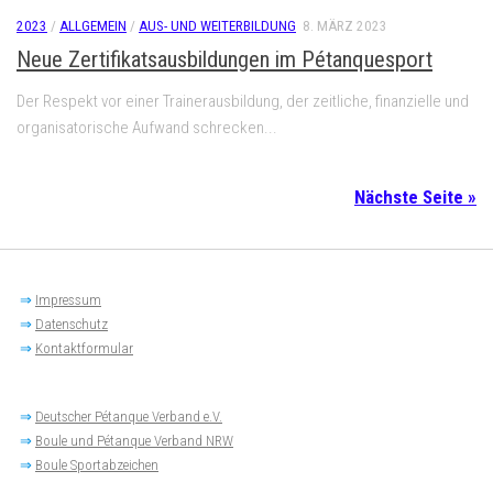
2023
/
ALLGEMEIN
/
AUS- UND WEITERBILDUNG
8. MÄRZ 2023
Neue Zertifikatsausbildungen im Pétanquesport
Der Respekt vor einer Trainerausbildung, der zeitliche, finanzielle und
organisatorische Aufwand schrecken...
Nächste Seite »
⇒
Impressum
⇒
Datenschutz
⇒
Kontaktformular
⇒
Deutscher Pétanque Verband e.V.
⇒
Boule und Pétanque Verband NRW
⇒
Boule Sportabzeichen