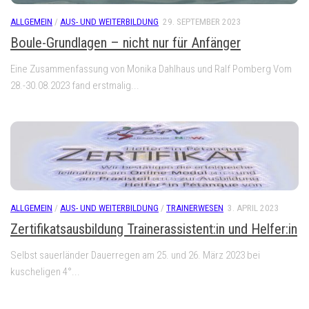
ALLGEMEIN
/
AUS- UND WEITERBILDUNG
29. SEPTEMBER 2023
Boule-Grundlagen – nicht nur für Anfänger
Eine Zusammenfassung von Monika Dahlhaus und Ralf Pomberg Vom
28.-30.08.2023 fand erstmalig...
ALLGEMEIN
/
AUS- UND WEITERBILDUNG
/
TRAINERWESEN
3. APRIL 2023
Zertifikatsausbildung Trainerassistent:in und Helfer:in
Selbst sauerländer Dauerregen am 25. und 26. März 2023 bei
kuscheligen 4°...