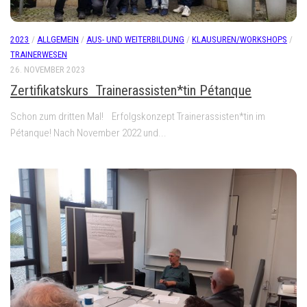
2023
/
ALLGEMEIN
/
AUS- UND WEITERBILDUNG
/
KLAUSUREN/WORKSHOPS
/
TRAINERWESEN
26. NOVEMBER 2023
Zertifikatskurs Trainerassisten*tin Pétanque
Schon zum dritten Mal! Erfolgskonzept Trainerassisten*tin im
Pétanque! Nach November 2022 und...