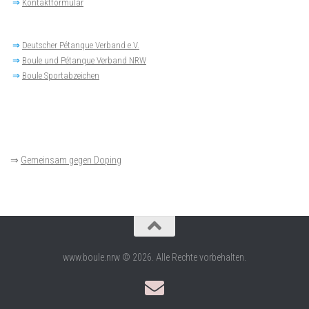
⇒
Kontaktformular
⇒
Deutscher Pétanque Verband e.V.
⇒
Boule und Pétanque Verband NRW
⇒
Boule Sportabzeichen
⇒
Gemeinsam gegen Doping
www.boule.nrw © 2026. Alle Rechte vorbehalten.