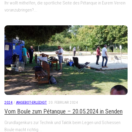
Ihr wollt mithelfen, die sportliche Seite des Pétanque in Eurem Verein
voranzubringen?...
2024
/
ANGEBOT-ERLEDIGT
20. FEBRUAR 2024
Vom Boule zum Pétanque – 20.05.2024 in Senden
Grundlagenkurs zur Technik und Taktik beim Legen und Schiessen
Boule macht richtig...