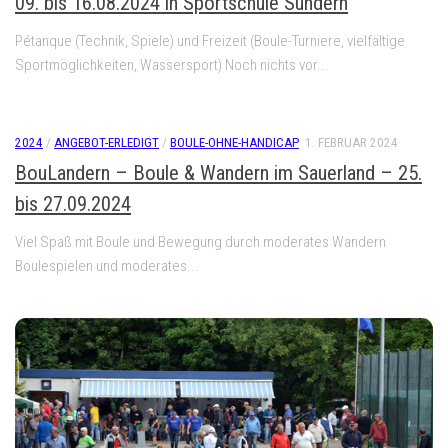
09. bis 16.08.2024 in Sportschule Sundern
Pétanque (Technik, Spiele) und Freizeit (Boule-Turniere, vielfältige
Sportmöglichkeiten, Wassersport) Noch nichts vor...
2024
/
ANGEBOT-ERLEDIGT
/
BOULE-OHNE-HANDICAP
1. FEBRUAR 2024
BouLandern – Boule & Wandern im Sauerland – 25.
bis 27.09.2024
Viel Spaß mit Boule und Bewegung durch moderates Wandern
Boulespielen und moderates...