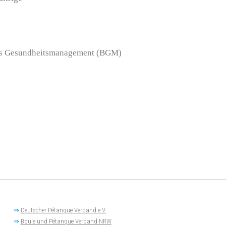
ches Gesundheitsmanagement (BGM)
⇒
Deutscher Pétanque Verband e.V.
⇒
Boule und Pétanque Verband NRW