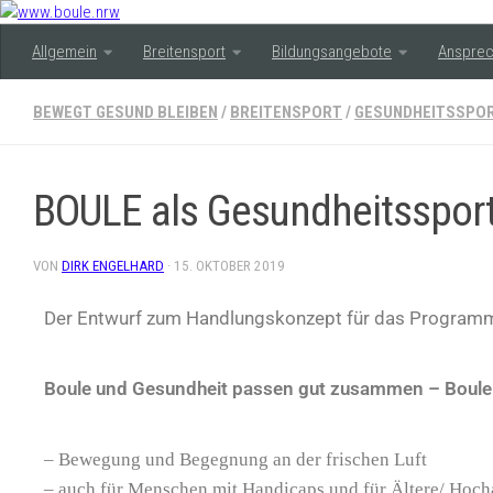
Allgemein
Breitensport
Bildungsangebote
Ansprec
BEWEGT GESUND BLEIBEN
/
BREITENSPORT
/
GESUNDHEITSSPO
BOULE als Gesundheitsspor
VON
DIRK ENGELHARD
·
15. OKTOBER 2019
Der Entwurf zum Handlungskonzept für das Programm 
Boule und Gesundheit passen gut zusammen – Boule 
– Bewegung und Begegnung an der frischen Luft
– auch für Menschen mit Handicaps und für Ältere/ Hocha