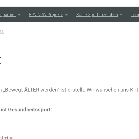
hpartner
BPV NRW Projekte
Boule Sportabzeichen
Ter
RT
t
„Bewegt ÄLTER werden“ ist erstellt. Wir wünschen uns Kri
ist Gesundheitssport:
ltrige