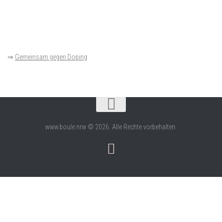
⇒
Gemeinsam gegen Doping
www.boule.nrw © 2026. Alle Rechte vorbehalten.