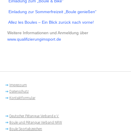
Einladung zum „Boule & Bike“
Einladung zur Sommerfreizeit „Boule genießen“
Allez les Boules – Ein Blick zurück nach vorne!
Weitere Informationen und Anmeldung über
www.qualifizierungimsport.de
⇒
Impressum
⇒
Datenschutz
⇒
Kontaktformular
⇒
Deutscher Pétanque Verband e.V.
⇒
Boule und Pétanque Verband NRW
⇒
Boule Sportabzeichen