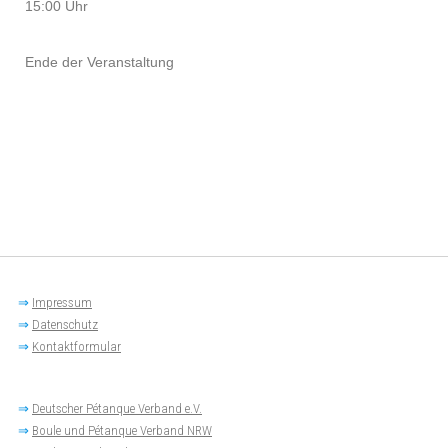
15:00 Uhr
Ende der Veranstaltung
⇒
Impressum
⇒
Datenschutz
⇒
Kontaktformular
⇒
Deutscher Pétanque Verband e.V.
⇒
Boule und Pétanque Verband NRW