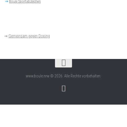
⇒
Boule Sportabzeichen
⇒
Gemeinsam gegen Doping
www.boule.nrw © 2026. Alle Rechte vorbehalten.