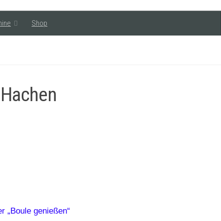
mine
Shop
n Hachen
er „Boule genießen“