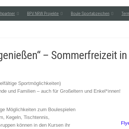
hpartner
BPV NRW Projekte
Boule Sportabzeichen
Ter
genießen“ – Sommerfreizeit i
ielfältige Sportmöglichkeiten)
ende und Familien – auch für Großeltern und Enkel*innen!
ige Möglichkeiten zum Boulespielen
um, Kegeln, Tischtennis,
Fly
uppen können in den Kursen ihr