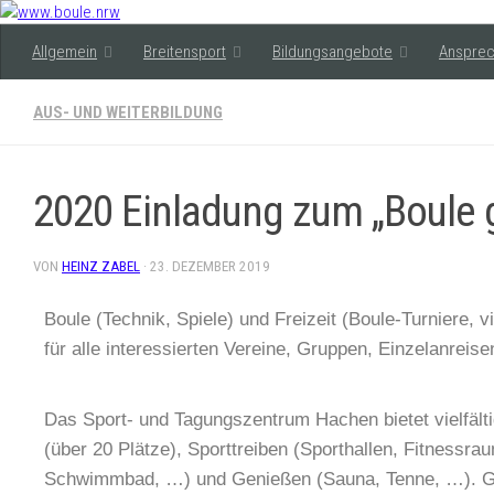
Allgemein
Breitensport
Bildungsangebote
Ansprec
AUS- UND WEITERBILDUNG
2020 Einladung zum „Boule 
VON
HEINZ ZABEL
·
23. DEZEMBER 2019
Boule (Technik, Spiele) und Freizeit (Boule-Turniere, v
für alle interessierten Vereine, Gruppen, Einzelanreis
Das Sport- und Tagungszentrum Hachen bietet vielfält
(über 20 Plätze), Sporttreiben (Sporthallen, Fitnessra
Schwimmbad, …) und Genießen (Sauna, Tenne, …). Gr