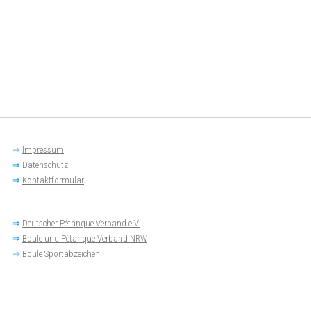
⇒
Impressum
⇒
Datenschutz
⇒
Kontaktformular
⇒
Deutscher Pétanque Verband e.V.
⇒
Boule und Pétanque Verband NRW
⇒
Boule Sportabzeichen