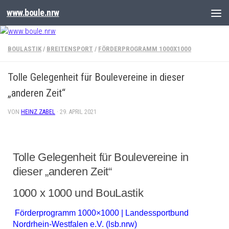
www.boule.nrw
BOULASTIK
/
BREITENSPORT
/
FÖRDERPROGRAMM 1000X1000
Tolle Gelegenheit für Boulevereine in dieser
„anderen Zeit“
VON
HEINZ ZABEL
·
29. APRIL 2021
Tolle Gelegenheit für Boulevereine in
dieser „anderen Zeit“
1000 x 1000 und BouLastik
Förderprogramm 1000×1000 | Landessportbund
Nordrhein-Westfalen e.V. (lsb.nrw)