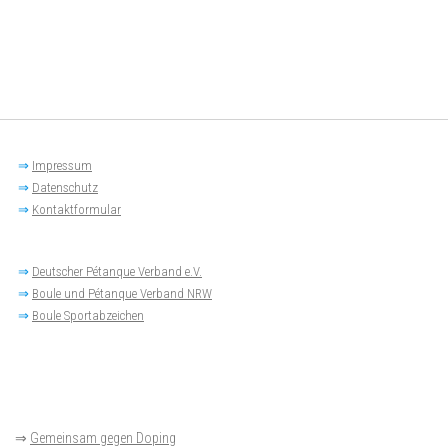
⇒
Impressum
⇒
Datenschutz
⇒
Kontaktformular
⇒
Deutscher Pétanque Verband e.V.
⇒
Boule und Pétanque Verband NRW
⇒
Boule Sportabzeichen
⇒
Gemeinsam gegen Doping