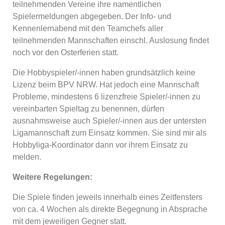
teilnehmenden Vereine ihre namentlichen
Spielermeldungen abgegeben. Der Info- und
Kennenlernabend mit den Teamchefs aller
teilnehmenden Mannschaften einschl. Auslosung findet
noch vor den Osterferien statt.
Die Hobbyspieler/-innen haben grundsätzlich keine
Lizenz beim BPV NRW. Hat jedoch eine Mannschaft
Probleme, mindestens 6 lizenzfreie Spieler/-innen zu
vereinbarten Spieltag zu benennen, dürfen
ausnahmsweise auch Spieler/-innen aus der untersten
Ligamannschaft zum Einsatz kommen. Sie sind mir als
Hobbyliga-Koordinator dann vor ihrem Einsatz zu
melden.
Weitere Regelungen:
Die Spiele finden jeweils innerhalb eines Zeitfensters
von ca. 4 Wochen als direkte Begegnung in Absprache
mit dem jeweiligen Gegner statt.