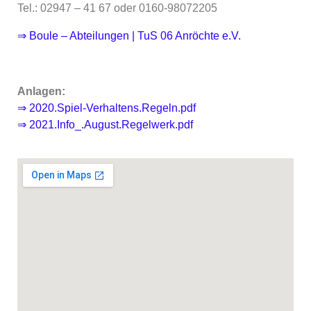
Tel.: 02947 – 41 67 oder 0160-98072205
⇒ Boule – Abteilungen | TuS 06 Anröchte e.V.
Anlagen:
⇒ 2020.Spiel-Verhaltens.Regeln.pdf
⇒ 2021.Info_.August.Regelwerk.pdf