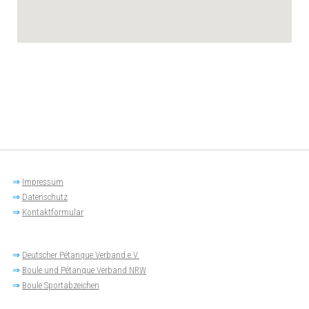
⇒
Impressum
⇒
Datenschutz
⇒
Kontaktformular
⇒
Deutscher Pétanque Verband e.V.
⇒
Boule und Pétanque Verband NRW
⇒
Boule Sportabzeichen