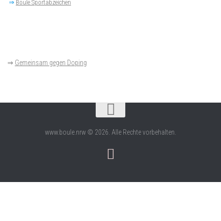
⇒
Boule Sportabzeichen
⇒
Gemeinsam gegen Doping
www.boule.nrw © 2026. Alle Rechte vorbehalten.