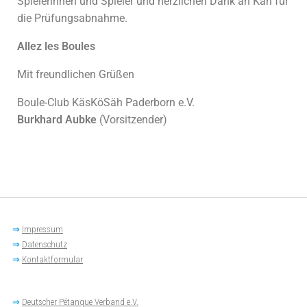
Spielerinnen und Spieler und herzlichen Dank an Karl für
die Prüfungsabnahme.
Allez les Boules
Mit freundlichen Grüßen
Boule-Club KäsKöSäh Paderborn e.V.
Burkhard Aubke
(Vorsitzender)
⇒
Impressum
⇒
Datenschutz
⇒
Kontaktformular
⇒
Deutscher Pétanque Verband e.V.