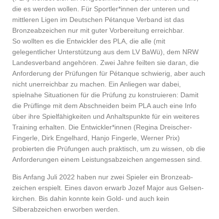
die es werden wollen. Für Sportler*innen der unteren und
mittleren Ligen im Deutschen Pétanque Verband ist das
Bronzeabzeichen nur mit guter Vorbereitung erreichbar.
So wollten es die Entwickler des PLA, die alle (mit
gelegentlicher Unterstützung aus dem LV BaWü), dem NRW
Landesverband angehören. Zwei Jahre feilten sie daran, die
Anforderung der Prüfungen für Pétanque schwierig, aber auch
nicht unerreichbar zu machen. Ein Anliegen war dabei,
spielnahe Situationen für die Prüfung zu konstruieren: Damit
die Prüflinge mit dem Abschneiden beim PLA auch eine Info
über ihre Spielfähigkeiten und Anhaltspunkte für ein weiteres
Training erhalten. Die Entwickler*innen (Regina Dreischer-
Fingerle, Dirk Engelhard, Hanjo Fingerle, Werner Prix)
probierten die Prüfungen auch praktisch, um zu wissen, ob die
Anforderungen einem Leistungsabzeichen angemessen sind.
Bis Anfang Juli 2022 haben nur zwei Spieler ein Bronze­ab­
zeichen erspielt. Eines davon erwarb Jozef Major aus Gelsen­
kirchen. Bis dahin konnte kein Gold- und auch kein
Silberabzeichen erworben werden.