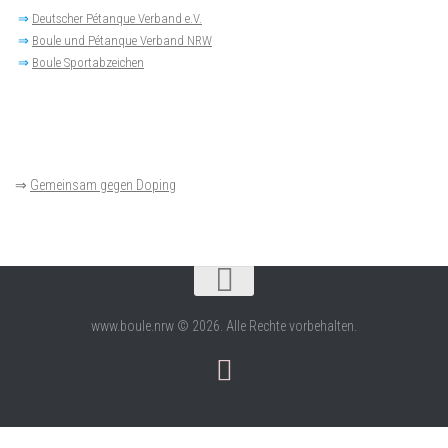
⇒
Deutscher Pétanque Verband e.V.
⇒
Boule und Pétanque Verband NRW
⇒
Boule Sportabzeichen
⇒
Gemeinsam gegen Doping
www.boule.nrw © 2026. Alle Rechte vorbehalten.