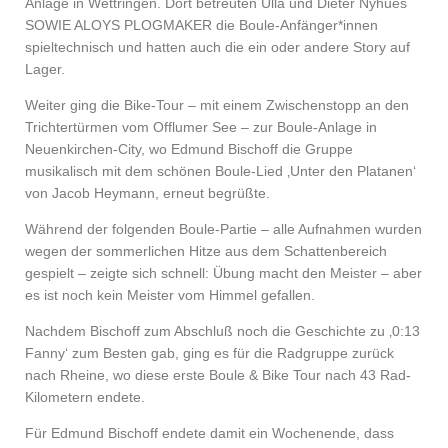
Anlage in Wettringen. Dort betreuten Ulla und Dieter Nyhues
SOWIE ALOYS PLOGMAKER die Boule-Anfänger*innen
spieltechnisch und hatten auch die ein oder andere Story auf
Lager.
Weiter ging die Bike-Tour – mit einem Zwischenstopp an den
Trichtertürmen vom Offlumer See – zur Boule-Anlage in
Neuenkirchen-City, wo Edmund Bischoff die Gruppe
musikalisch mit dem schönen Boule-Lied ‚Unter den Platanen‘
von Jacob Heymann, erneut begrüßte.
Während der folgenden Boule-Partie – alle Aufnahmen wurden
wegen der sommerlichen Hitze aus dem Schattenbereich
gespielt – zeigte sich schnell: Übung macht den Meister – aber
es ist noch kein Meister vom Himmel gefallen.
Nachdem Bischoff zum Abschluß noch die Geschichte zu ‚0:13
Fanny‘ zum Besten gab, ging es für die Radgruppe zurück
nach Rheine, wo diese erste Boule & Bike Tour nach 43 Rad-
Kilometern endete.
Für Edmund Bischoff endete damit ein Wochenende, dass