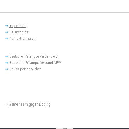
⇒
Impressum
⇒
Datenschutz
⇒
Kontaktformular
⇒
Deutscher Pétanque Verband e.V.
⇒
Boule und Pétanque Verband NRW
⇒
Boule Sportabzeichen
⇒
Gemeinsam gegen Doping