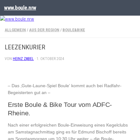
www.boule.nrw
ALLGEMEIN
/
AUS DER REGION
/
BOULE&BIKE
LEEZENKURIER
VON
HEINZ ZABEL
·
1. OKTOBER 2024
– Das ‚Gute-Laune-Spiel Boule‘ kommt auch bei Radfahr-
Begeisterten gut an –
Erste Boule & Bike Tour vom ADFC-
Rheine.
Nach einer erfolgreichen Boule-Einweisung eines Kegelclubs
am Samstagnachmittag ging es für Edmund Bischoff bereits
am Sonntagmorgen um 10:30 Uhr weiter – die Boule-