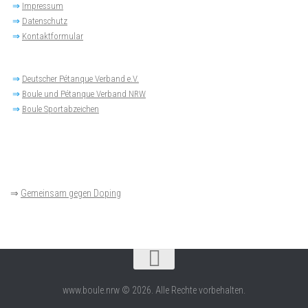
⇒
Impressum
⇒
Datenschutz
⇒
Kontaktformular
⇒
Deutscher Pétanque Verband e.V.
⇒
Boule und Pétanque Verband NRW
⇒
Boule Sportabzeichen
⇒
Gemeinsam gegen Doping
www.boule.nrw © 2026. Alle Rechte vorbehalten.