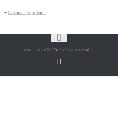
⇒
Gemeinsam gegen Doping
www.boule.nrw © 2026. Alle Rechte vorbehalten.