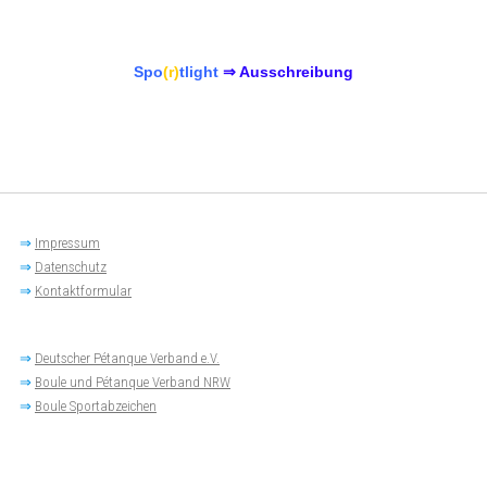
Spo
(r)
tlight
⇒ Ausschreibung
⇒
Impressum
⇒
Datenschutz
⇒
Kontaktformular
⇒
Deutscher Pétanque Verband e.V.
⇒
Boule und Pétanque Verband NRW
⇒
Boule Sportabzeichen