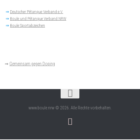
⇒
Deutscher Pétanque Verband e.V.
⇒
Boule und Pétanque Verband NRW
⇒
Boule Sportabzeichen
⇒
Gemeinsam gegen Doping
www.boule.nrw © 2026. Alle Rechte vorbehalten.