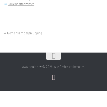
⇒
Boule Sportabzeichen
⇒
Gemeinsam gegen Doping
www.boule.nrw © 2026. Alle Rechte vorbehalten.