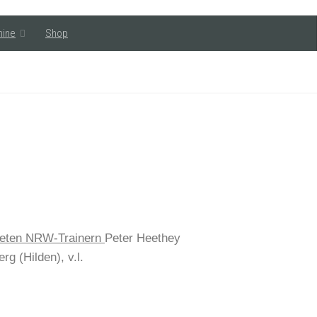
mine
Shop
ldeten NRW-Trainern
Peter Heethey
rg (Hilden), v.l.