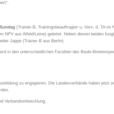
ert“.
 Sundag
(Trainer-B, Trainingsbeauftragter u. Vors. d. TA im
A im NPV aus Alfeld/Leine) geleitet. Neben diesen beiden fung
der-Jappe (Trainer-B aus Berlin)
 wird in den unterschiedlichen Facetten des Boule-Breitenspor
 Ausbildung zu engagieren. Die Landesverbände haben jetzt w
rden.
und Verbandsentwicklung,