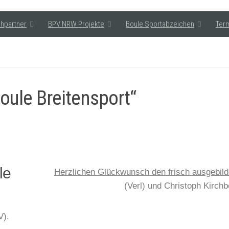
hpartner
BPV NRW Projekte
Boule Sportabzeichen
Ter
oule Breitensport“
le
Herzlichen Glückwunsch den frisch ausgebi
(Verl) und Christoph Kirchbe
V).