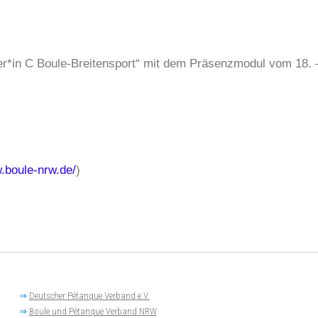
er*in C Boule-Breitensport“ mit dem Präsenzmodul vom 18. –
.boule-nrw.de/
)
⇒
Deutscher Pétanque Verband e.V.
⇒
Boule und Pétanque Verband NRW