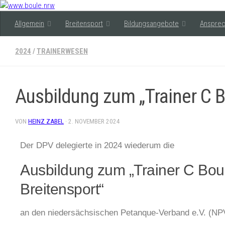
Allgemein
Breitensport
Bildungsangebote
Ansprec
2024
/
TRAINERWESEN
Ausbildung zum „Trainer C B
VON
HEINZ ZABEL
·
2. NOVEMBER 2024
Der DPV delegierte in 2024 wiederum die
Ausbildung zum „Trainer C Bou
Breitensport“
an den niedersächsischen Petanque-Verband e.V. (NP