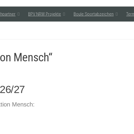
hpartner
BPV NRW Projekte
Boule Sportabzeichen
Ter
tion Mensch“
026/27
der Aktion Mensch: