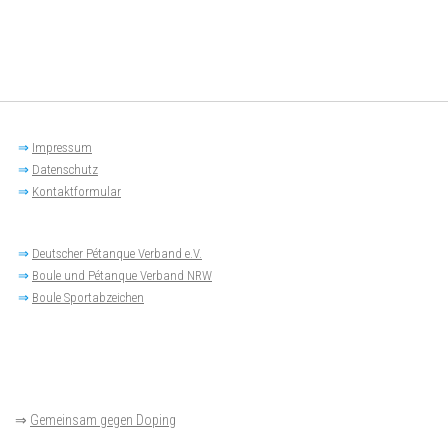
⇒
Impressum
⇒
Datenschutz
⇒
Kontaktformular
⇒
Deutscher Pétanque Verband e.V.
⇒
Boule und Pétanque Verband NRW
⇒
Boule Sportabzeichen
⇒
Gemeinsam gegen Doping